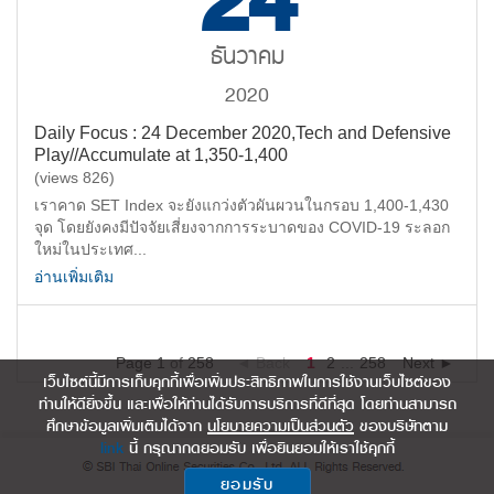
24
ธันวาคม
2020
Daily Focus : 24 December 2020,Tech and Defensive
Play//Accumulate at 1,350-1,400
(views 826)
เราคาด SET Index จะยังแกว่งตัวผันผวนในกรอบ 1,400-1,430
จุด โดยยังคงมีปัจจัยเสี่ยงจากการระบาดของ COVID-19 ระลอก
ใหม่ในประเทศ...
อ่านเพิ่มเติม
Page 1
of
258
◄ Back
1
2
...
258
Next ►
เว็บไซต์นี้มีการเก็บคุกกี้เพื่อเพิ่มประสิทธิภาพในการใช้งานเว็บไซต์ของ
ท่านให้ดียิ่งขึ้น และเพื่อให้ท่านได้รับการบริการที่ดีที่สุด โดยท่านสามารถ
ศึกษาข้อมูลเพิ่มเติมได้จาก
นโยบายความเป็นส่วนตัว
ของบริษัทตาม
link
นี้ กรุณากดยอมรับ เพื่อยินยอมให้เราใช้คุกกี้
ยอมรับ
แผนผังเว็บไซต์