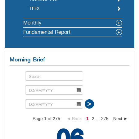
TFEX
Monthly
Fundamental Report
Morning Brief
Page 1
of
275
◄ Back
1
2
...
275
Next ►