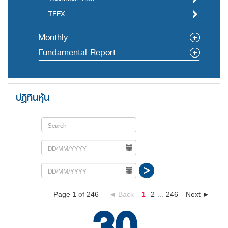
TFEX
Monthly
Fundamental Report
ปฎิทินหุ้น
Page 1
of
246
◄ Back
1
2
...
246
Next ►